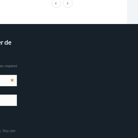
er de
tes required
*
s. You can