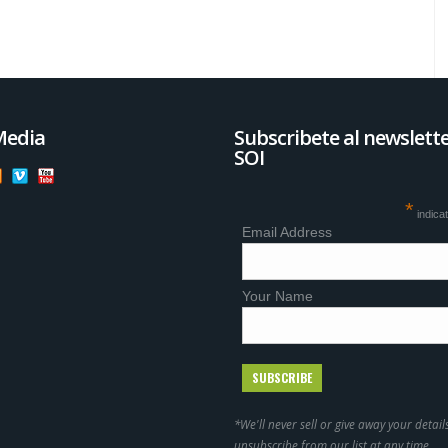
Media
Subscribete al newslett
SOI
*
indica
Email Address
Your Name
*We'll never sell or give away your detail
unsubscribe from our list at any time .