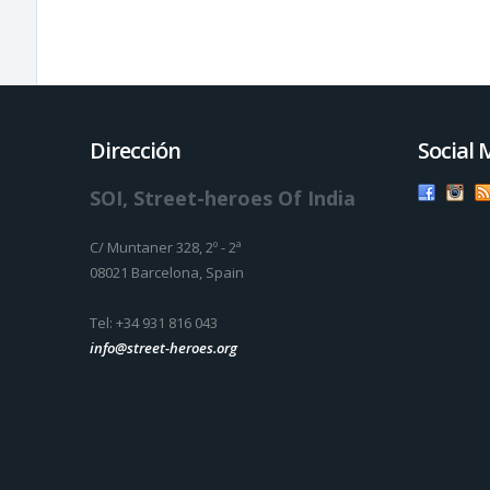
Dirección
Social 
SOI, Street-heroes Of India
C/ Muntaner 328, 2º - 2ª
08021 Barcelona, Spain
Tel: +34 931 816 043
info@street-heroes.org