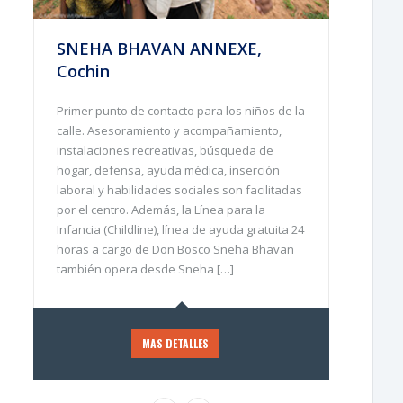
SNEHA BHAVAN ANNEXE,
Cochin
Primer punto de contacto para los niños de la
calle. Asesoramiento y acompañamiento,
instalaciones recreativas, búsqueda de
hogar, defensa, ayuda médica, inserción
laboral y habilidades sociales son facilitadas
por el centro. Además, la Línea para la
Infancia (Childline), línea de ayuda gratuita 24
horas a cargo de Don Bosco Sneha Bhavan
también opera desde Sneha […]
MAS DETALLES