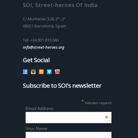
SOI, Street-heroes Of India
C/ Muntaner 328, 2º - 2ª
08021 Barcelona, Spain
Tel: +34 931 816 043
info@street-heroes.org
Get Social
Subscribe to SOI’s newsletter
*
indicates required
Email Address
*
Your Name